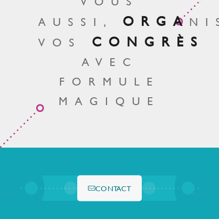
VOUS
ORGA
AUSSI,
NI
CONGRÈS
VOS
AVEC
FORMULE
MAGIQUE
CONTACT